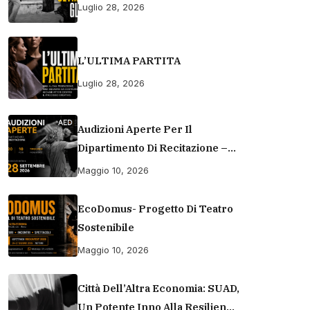
Luglio 28, 2026
L’ULTIMA PARTITA
Luglio 28, 2026
Audizioni Aperte Per Il
Dipartimento Di Recitazione –
Accademia Europea Di Danza
Maggio 10, 2026
(2026/2027) | Scuola Di
Recitazione A Roma
EcoDomus- Progetto Di Teatro
Sostenibile
Maggio 10, 2026
Città Dell’Altra Economia: SUAD,
Un Potente Inno Alla Resilienza