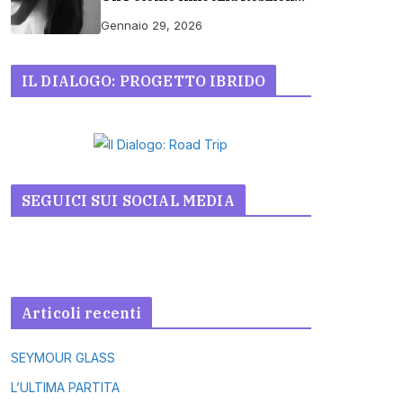
E Dignità Umana
Gennaio 29, 2026
IL DIALOGO: PROGETTO IBRIDO
SEGUICI SUI SOCIAL MEDIA
Articoli recenti
SEYMOUR GLASS
L’ULTIMA PARTITA