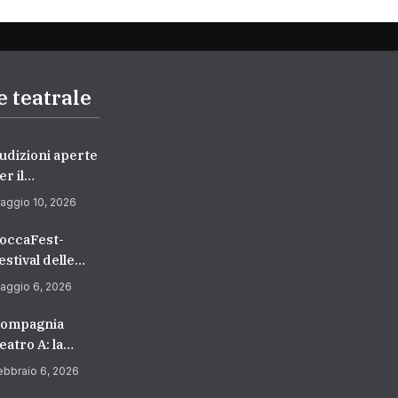
e teatrale
udizioni aperte
er il
ipartimento di
aggio 10, 2026
ecitazione –
ccademia
occaFest-
uropea di
estival delle
anza
rti Sceniche
aggio 6, 2026
2026/2027) |
edicato ai
cuola di
iovani
ompagnia
ecitazione a
eatro A: la
oma
tagione 2026
ebbraio 6, 2026
ra