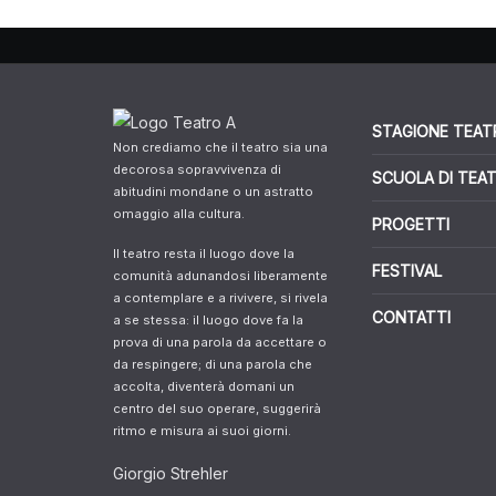
STAGIONE TEAT
Non crediamo che il teatro sia una
decorosa sopravvivenza di
SCUOLA DI TEA
abitudini mondane o un astratto
omaggio alla cultura.
PROGETTI
Il teatro resta il luogo dove la
FESTIVAL
comunità adunandosi liberamente
a contemplare e a rivivere, si rivela
CONTATTI
a se stessa: il luogo dove fa la
prova di una parola da accettare o
da respingere; di una parola che
accolta, diventerà domani un
centro del suo operare, suggerirà
ritmo e misura ai suoi giorni.
Giorgio Strehler