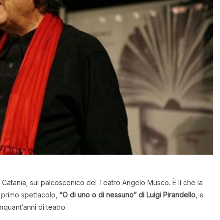
a Catania, sul palcoscenico del Teatro Angelo Musco. È lì che la
 primo spettacolo,
“O di uno o di nessuno” di Luigi Pirandello
, e
nquant’anni di teatro.