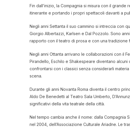
Fin dall’inizio, la Compagnia si misura con il gran
itinerante e portando i propri spettacoli davanti a pubbl
Negli anni Settanta il suo cammino si intreccia con quel
Giorgio Albertazzi, Karlsen e Dal Pozzolo. Sono anni d
rapporto con il teatro di prosa e con una tradizione fo
Negli anni Ottanta arrivano le collaborazioni con il Fe
Pirandello, Eschilo e Shakespeare diventano alcuni de
confrontarsi con i classici senza considerarli materi
scena.
Durante gli anni Novanta Roma diventa il centro princ
Aldo De Benedetti al Teatro Sala Umberto, D’Annunzio
significativi della vita teatrale della città.
Nel tempo cambia anche il nome: dalla Compagnia Socia
nel 2004, dell’Associazione Culturale Ariadne. Le tr