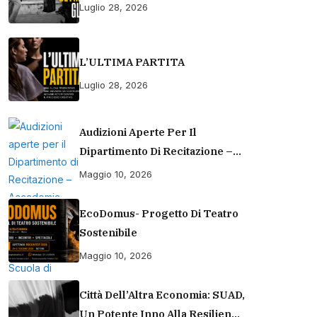
Luglio 28, 2026
L’ULTIMA PARTITA
Luglio 28, 2026
Audizioni Aperte Per Il
Dipartimento Di Recitazione –
Accademia Europea Di Danza
Maggio 10, 2026
(2026/2027) | Scuola Di
Recitazione A Roma
EcoDomus- Progetto Di Teatro
Sostenibile
Maggio 10, 2026
Città Dell’Altra Economia: SUAD,
Un Potente Inno Alla Resilienza