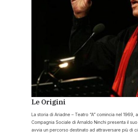
Le Origini
La storia di Ariadne – Teatro “A” comincia nel 1969, 
Compagnia Sociale di Arnaldo Ninchi presenta il suo
avvia un percorso destinato ad attraversare più di ci