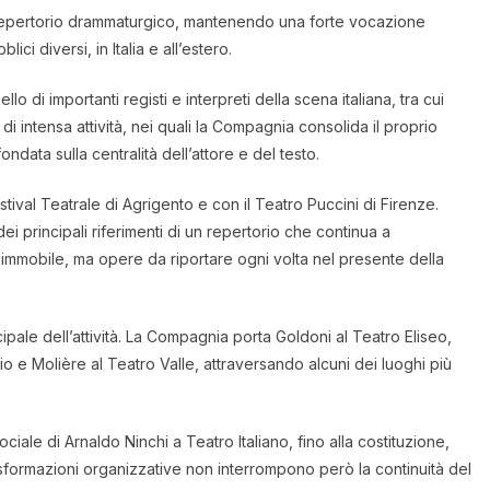
de repertorio drammaturgico, mantenendo una forte vocazione
ici diversi, in Italia e all’estero.
lo di importanti registi e interpreti della scena italiana, tra cui
i intensa attività, nei quali la Compagnia consolida il proprio
ndata sulla centralità dell’attore e del testo.
stival Teatrale di Agrigento e con il Teatro Puccini di Firenze.
i principali riferimenti di un repertorio che continua a
a immobile, ma opere da riportare ogni volta nel presente della
ipale dell’attività. La Compagnia porta Goldoni al Teatro Eliseo,
 e Molière al Teatro Valle, attraversando alcuni dei luoghi più
le di Arnaldo Ninchi a Teatro Italiano, fino alla costituzione,
asformazioni organizzative non interrompono però la continuità del