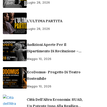
Luglio 28, 2026
L’ULTIMA PARTITA
Luglio 28, 2026
Audizioni Aperte Per Il
Dipartimento Di Recitazione –
Accademia Europea Di Danza
Maggio 10, 2026
(2026/2027) | Scuola Di
Recitazione A Roma
EcoDomus- Progetto Di Teatro
Sostenibile
Maggio 10, 2026
Città Dell’Altra Economia: SUAD,
Un Potente Inno Alla Resilienza