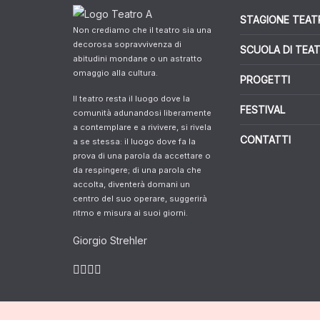
STAGIONE TEAT
Non crediamo che il teatro sia una
decorosa sopravvivenza di
SCUOLA DI TEA
abitudini mondane o un astratto
omaggio alla cultura.
PROGETTI
Il teatro resta il luogo dove la
FESTIVAL
comunità adunandosi liberamente
a contemplare e a rivivere, si rivela
CONTATTI
a se stessa: il luogo dove fa la
prova di una parola da accettare o
da respingere; di una parola che
accolta, diventerà domani un
centro del suo operare, suggerirà
ritmo e misura ai suoi giorni.
Giorgio Strehler
Copyright © 2026
Compagnia Teatro A
Theme. All r