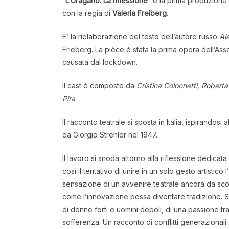
“
L’Uragano. La riflessione
” è la prima produzione
con la regia di
Valeria Freiberg
.
E’ la rielaborazione del testo dell’autore russo
Al
Frieberg. La pièce è stata la prima opera dell’Ass
causata dal lockdown.
Il cast è composto da
Cristina Colonnetti, Rober
Pira
.
Il racconto teatrale si sposta in Italia, ispirandos
da Giorgio Strehler nel 1947.
Il lavoro si snoda attorno alla riflessione dedicata 
così il tentativo di unire in un solo gesto artistic
sensazione di un avvenire teatrale ancora da sco
come l’innovazione possa diventare tradizione. Si 
di donne forti e uomini deboli, di una passione tra
sofferenza. Un racconto di conflitti generazionali 