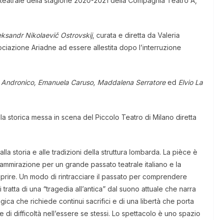
 teatrale della stagione 2020-2021 della Compagnia Teatro A,
eksandr Nikolaevič Ostrovskij
, curata e diretta da Valeria
ociazione Ariadne ad essere allestita dopo l’interruzione
ta Andronico, Emanuela Caruso, Maddalena Serratore
ed
Elvio La
i alla storica messa in scena del Piccolo Teatro di Milano diretta
alla storia e alle tradizioni della struttura lombarda. La pièce è
o l’ammirazione per un grande passato teatrale italiano e la
prire. Un modo di rintracciare il passato per comprendere
tratta di una “tragedia all’antica” dal suono attuale che narra
gica che richiede continui sacrifici e di una libertà che porta
e di difficoltà nell’essere se stessi. Lo spettacolo è uno spazio