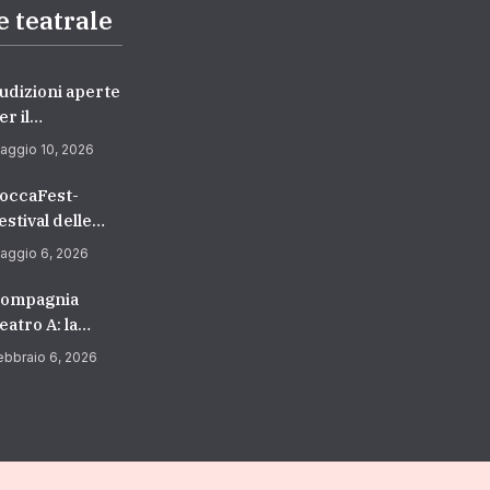
e teatrale
udizioni aperte
er il
ipartimento di
aggio 10, 2026
ecitazione –
ccademia
occaFest-
uropea di
estival delle
anza
rti Sceniche
aggio 6, 2026
2026/2027) |
edicato ai
cuola di
iovani
ompagnia
ecitazione a
eatro A: la
oma
tagione 2026
ebbraio 6, 2026
ra
trasformazione
 ricerca” verso
 nuovi orizzonti
rofessionali