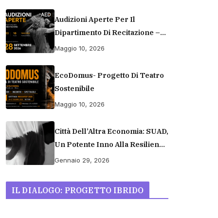
Audizioni Aperte Per Il
Dipartimento Di Recitazione –
Accademia Europea Di Danza
Maggio 10, 2026
(2026/2027) | Scuola Di
Recitazione A Roma
EcoDomus- Progetto Di Teatro
Sostenibile
Maggio 10, 2026
Città Dell’Altra Economia: SUAD,
Un Potente Inno Alla Resilienza
E Dignità Umana
Gennaio 29, 2026
IL DIALOGO: PROGETTO IBRIDO