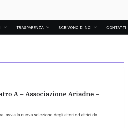
I
TRASPARENZA
SCRIVONO DI NOI
CONTATTI
tro A – Associazione Ariadne –
 avvia la nuova selezione degli attori ed attrici da