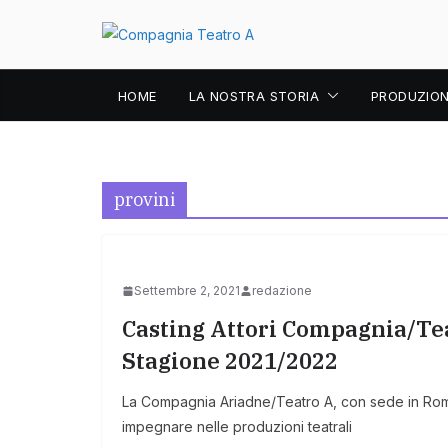
Salta
al
contenuto
HOME
LA NOSTRA STORIA
PRODUZION
provini
Settembre 2, 2021
redazione
Casting Attori Compagnia/Tea
Stagione 2021/2022
La Compagnia Ariadne/Teatro A, con sede in Roma,
impegnare nelle produzioni teatrali