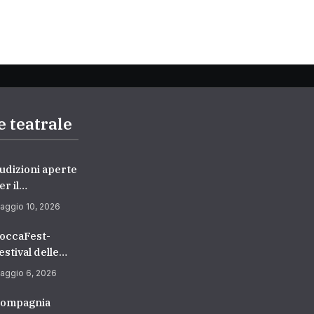
e teatrale
udizioni aperte
er il
ipartimento di
aggio 10, 2026
ecitazione –
ccademia
occaFest-
uropea di
estival delle
anza
rti Sceniche
aggio 6, 2026
2026/2027) |
edicato ai
cuola di
iovani
ompagnia