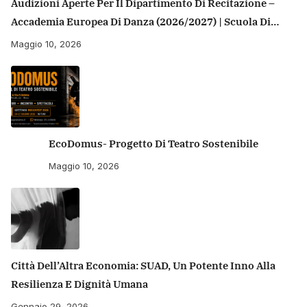
Audizioni Aperte Per Il Dipartimento Di Recitazione –
Accademia Europea Di Danza (2026/2027) | Scuola Di
Recitazione A Roma
Maggio 10, 2026
EcoDomus- Progetto Di Teatro Sostenibile
Maggio 10, 2026
Città Dell’Altra Economia: SUAD, Un Potente Inno Alla
Resilienza E Dignità Umana
Gennaio 29, 2026