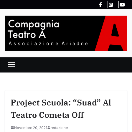
Salta
al
contenuto
Project Scuola: “Suad” Al
Teatro Cometa Off
Novembre 20, 2021
redazione