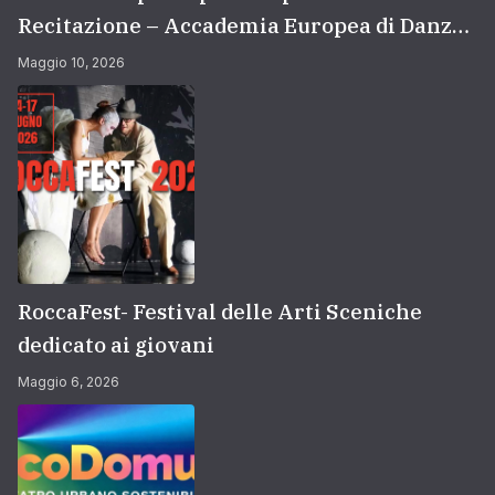
Recitazione – Accademia Europea di Danza
(2026/2027) | Scuola di recitazione a Roma
Maggio 10, 2026
RoccaFest- Festival delle Arti Sceniche
dedicato ai giovani
Maggio 6, 2026