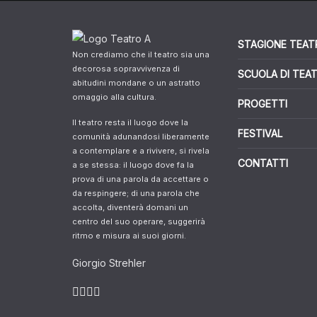
STAGIONE TEAT
Non crediamo che il teatro sia una
decorosa sopravvivenza di
SCUOLA DI TEA
abitudini mondane o un astratto
omaggio alla cultura.
PROGETTI
Il teatro resta il luogo dove la
FESTIVAL
comunità adunandosi liberamente
a contemplare e a rivivere, si rivela
CONTATTI
a se stessa: il luogo dove fa la
prova di una parola da accettare o
da respingere; di una parola che
accolta, diventerà domani un
centro del suo operare, suggerirà
ritmo e misura ai suoi giorni.
Giorgio Strehler