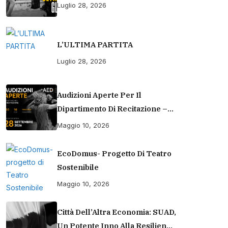
Luglio 28, 2026
L’ULTIMA PARTITA
Luglio 28, 2026
Audizioni Aperte Per Il
Dipartimento Di Recitazione –
Accademia Europea Di Danza
Maggio 10, 2026
(2026/2027) | Scuola Di
Recitazione A Roma
EcoDomus- Progetto Di Teatro
Sostenibile
Maggio 10, 2026
Città Dell’Altra Economia: SUAD,
Un Potente Inno Alla Resilienza