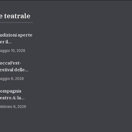
e teatrale
udizioni aperte
er il
ipartimento di
aggio 10, 2026
ecitazione –
ccademia
occaFest-
uropea di
estival delle
anza
rti Sceniche
aggio 6, 2026
2026/2027) |
edicato ai
cuola di
iovani
ompagnia
ecitazione a
eatro A: la
oma
tagione 2026
ebbraio 6, 2026
ra
trasformazione
 ricerca” verso
 nuovi orizzonti