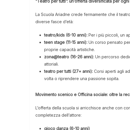
“Teatro per tutti”: un’offerta diversificata per ogni
La Scuola Ariadne crede fermamente che il teatro s
diverse fasce d’età:
teatro/kids (6-10 anni):
Per i più piccoli, un 
teen stage (11-15 anni):
Un corso pensato per 
proprie capacità artistiche.
zona@teatro (16-26 anni):
Un percorso dedica
attoriali.
teatro per tutti (27+ anni):
Corsi aperti agli ad
volta o riprendere una passione sopita.
Movimento scenico e Officina sociale: oltre la rec
L’offerta della scuola si arricchisce anche con co
completezza dell’attore:
gioco danza (6-10 anni)