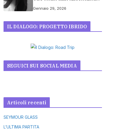
E Dignità Umana
Gennaio 29, 2026
IL DIALOGO: PROGETTO IBRIDO
SEGUICI SUI SOCIAL MEDIA
Articoli recenti
SEYMOUR GLASS
L’ULTIMA PARTITA