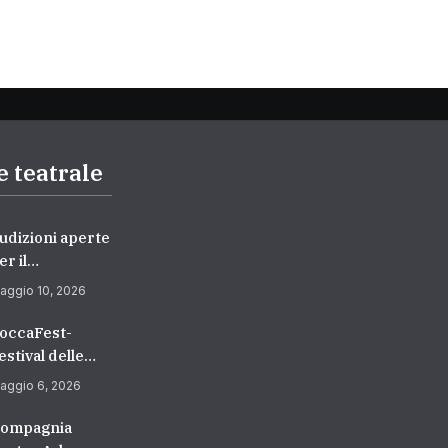
e teatrale
udizioni aperte
er il
ipartimento di
aggio 10, 2026
ecitazione –
ccademia
occaFest-
uropea di
estival delle
anza
rti Sceniche
aggio 6, 2026
2026/2027) |
edicato ai
cuola di
iovani
ompagnia
ecitazione a