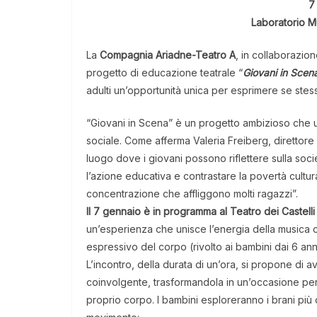
7
Laboratorio 
La
Compagnia Ariadne-Teatro A
, in collaborazion
progetto di educazione teatrale “
Giovani in Scen
adulti un’opportunità unica per esprimere se stess
“Giovani in Scena” è un progetto ambizioso che u
sociale. Come afferma Valeria Freiberg, direttore a
luogo dove i giovani possono riflettere sulla societ
l’azione educativa e contrastare la povertà cultura
concentrazione che affliggono molti ragazzi”.
Il 7 gennaio è in programma al Teatro dei Cast
un’esperienza che unisce l’energia della musica c
espressivo del corpo (rivolto ai bambini dai 6 anni
L’incontro, della durata di un’ora, si propone di av
coinvolgente, trasformandola in un’occasione per
proprio corpo. I bambini esploreranno i brani più