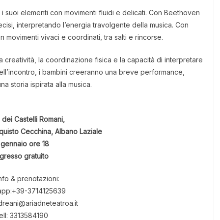
 i suoi elementi con movimenti fluidi e delicati. Con Beethoven
decisi, interpretando l’energia travolgente della musica. Con
ovimenti vivaci e coordinati, tra salti e rincorse.
la creatività, la coordinazione fisica e la capacità di interpretare
 dell’incontro, i bambini creeranno una breve performance,
 storia ispirata alla musica.
 dei Castelli Romani,
quisto Cecchina, Albano Laziale
 gennaio ore 18
ngresso gratuito
nfo & prenotazioni:
app:+39-3714125639
ndreani@ariadneteatroa.it
ell: 3313584190