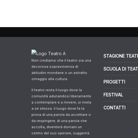
STAGIONE TEAT
Non crediamo che il teatro sia una
decorosa sopravvivenza di
SCUOLA DI TEA
abitudini mondane o un astratto
omaggio alla cultura.
PROGETTI
Il teatro resta il luogo dove la
FESTIVAL
comunità adunandosi liberamente
a contemplare e a rivivere, si rivela
CONTATTI
a se stessa: il luogo dove fa la
prova di una parola da accettare o
da respingere; di una parola che
accolta, diventerà domani un
centro del suo operare, suggerirà