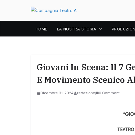
Salta
al
contenuto
HOME
LA NOSTRA STORIA
PRODUZION
Giovani In Scena: Il 7 
E Movimento Scenico Al
Dicembre 31, 2024
redazione
0 Commenti
“
GIO
TEATRO 