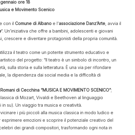
 gennaio ore 18
Musica e Movimento Scenico
e con il
Comune di Albano
e l’
associazione Danz’Arte
, avvia il
a
“. Un’iniziativa che offre a bambini, adolescenti e giovani
i, crescere e diventare protagonisti della propria comunità.
tilizza il teatro come un potente strumento educativo e
rtistico del progetto: “Il teatro è un simbolo di incontro, un
à, sulla storia e sulla letteratura. È una via per rifondare
le, la dipendenza dai social media e la difficoltà di
elli Romani di Cecchina “MUSICA E MOVIMENTO SCENICO”
;
lassica di Mozart, Vivaldi e Beethoven al linguaggio
 in su). Un viaggio tra musica e creatività.
vicinare i più piccoli alla musica classica in modo ludico e
 esprimere emozioni e scoprire il potenziale creativo del
 celebri dei grandi compositori, trasformando ogni nota in