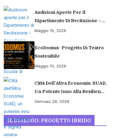
Audizioni Aperte Per Il
Dipartimento Di Recitazione –
Accademia Europea Di Danza
Maggio 10, 2026
(2026/2027) | Scuola Di
Recitazione A Roma
EcoDomus- Progetto Di Teatro
Sostenibile
Maggio 10, 2026
Città Dell’Altra Economia: SUAD,
Un Potente Inno Alla Resilienza
E Dignità Umana
Gennaio 29, 2026
IL DIALOGO: PROGETTO IBRIDO