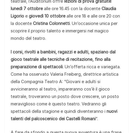
teatrale, l’Auditorium offre
lezioni di prova gratuite
:
lunedì 7 ottobre
alle ore 16.45 con la docente
Claudia
Ligorio
e
giovedì 10 ottobre
alle ore 18 e alle ore 20 con
la docente
Cristina Colonnetti
. Un’occasione unica per
scoprire il proprio talento e immergersi nel magico
mondo del teatro.
I corsi, rivolti a bambini, ragazzi e adulti, spaziano dal
gioco teatrale alle tecniche di recitazione, fino alla
preparazione di spettacoli
. Un’offerta ricca e variegata.
Come ha osservato Valeria Freiberg, direttrice artistica
della Compagnia Teatro A: “Giovani e adulti si
avvicineranno al teatro, impareranno cos’è il gioco
teatrale, troveranno un posto dove crescere, un posto
meraviglioso come è questo teatro. Vedranno gli
spettacoli della stagione e quindi diventeranno i
nuovi
talenti del palcoscenico dei Castelli Romani
“.
A fare da sfondo a questa nuova avventura è una frase