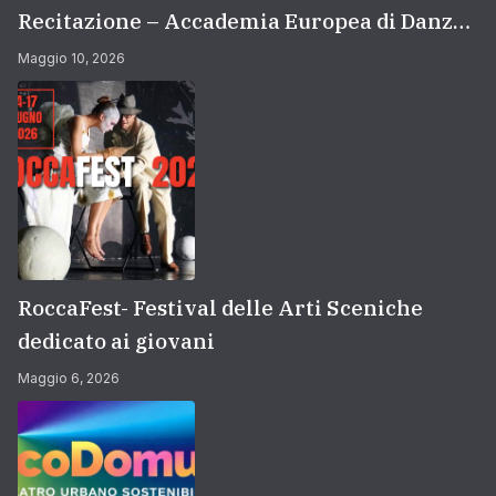
Recitazione – Accademia Europea di Danza
(2026/2027) | Scuola di recitazione a Roma
Maggio 10, 2026
RoccaFest- Festival delle Arti Sceniche
dedicato ai giovani
Maggio 6, 2026