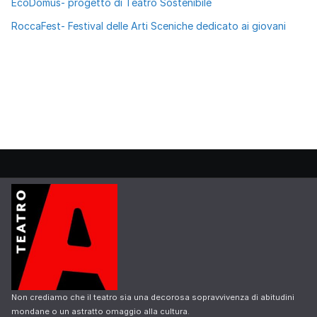
EcoDomus- progetto di Teatro Sostenibile
RoccaFest- Festival delle Arti Sceniche dedicato ai giovani
Non crediamo che il teatro sia una decorosa sopravvivenza di abitudini
mondane o un astratto omaggio alla cultura.