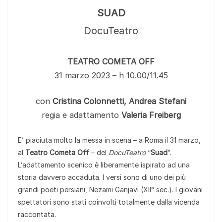
SUAD
DocuTeatro
TEATRO COMETA OFF
31 marzo 2023 – h 10.00/11.45
con
Cristina Colonnetti, Andrea Stefani
regia e adattamento
Valeria Freiberg
E’ piaciuta molto la messa in scena – a Roma il 31 marzo,
al
Teatro
Cometa Off
– del
DocuTeatro
“
Suad
”.
L’adattamento scenico è liberamente ispirato ad una
storia davvero accaduta. I versi sono di uno dei più
grandi poeti persiani, Nezami Ganjavi (XII° sec.). I giovani
spettatori sono stati coinvolti totalmente dalla vicenda
raccontata.