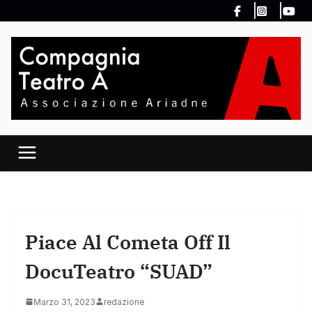
Salta
al
contenuto
Piace Al Cometa Off Il
DocuTeatro “SUAD”
Marzo 31, 2023
redazione