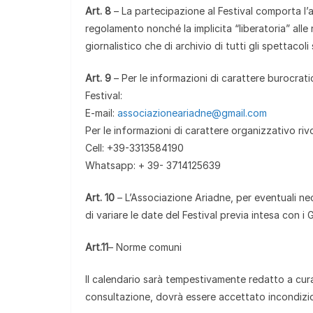
Art. 8
– La partecipazione al Festival comporta l’
regolamento nonché la implicita “liberatoria” all
giornalistico che di archivio di tutti gli spettacoli 
Art. 9
– Per le informazioni di carattere burocratico
Festival:
E-mail:
associazioneariadne@gmail.com
Per le informazioni di carattere organizzativo riv
Cell: +39-3313584190
Whatsapp: + 39- 3714125639
Art. 10
– L’Associazione Ariadne, per eventuali nec
di variare le date del Festival previa intesa con i 
Art.11
– Norme comuni
Il calendario sarà tempestivamente redatto a cura
consultazione, dovrà essere accettato incondizio