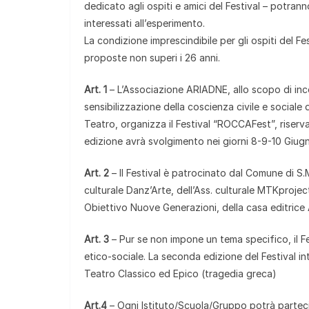
dedicato agli ospiti e amici del Festival – potranno e
interessati all’esperimento.
La condizione imprescindibile per gli ospiti del Fe
proposte non superi i 26 anni.
Art. 1
– L’Associazione ARIADNE, allo scopo di inco
sensibilizzazione della coscienza civile e sociale
Teatro, organizza il Festival “ROCCAFest”, riserva
edizione avrà svolgimento nei giorni 8-9-10 Giu
Art. 2
– Il Festival è patrocinato dal Comune di S.M
culturale Danz’Arte, dell’Ass. culturale MTKproje
Obiettivo Nuove Generazioni, della casa editrice 
Art. 3
– Pur se non impone un tema specifico, il Fes
etico-sociale. La seconda edizione del Festival int
Teatro Classico ed Epico (tragedia greca)
Art.4
– Ogni Istituto/Scuola/Gruppo potrà parteci