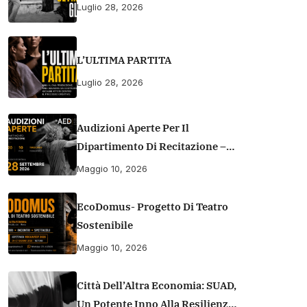
Luglio 28, 2026
L’ULTIMA PARTITA
Luglio 28, 2026
Audizioni Aperte Per Il
Dipartimento Di Recitazione –
Accademia Europea Di Danza
Maggio 10, 2026
(2026/2027) | Scuola Di
Recitazione A Roma
EcoDomus- Progetto Di Teatro
Sostenibile
Maggio 10, 2026
Città Dell’Altra Economia: SUAD,
Un Potente Inno Alla Resilienza