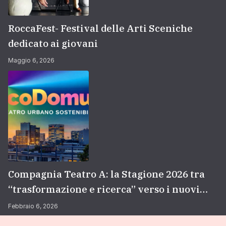
RoccaFest- Festival delle Arti Sceniche
dedicato ai giovani
Maggio 6, 2026
Compagnia Teatro A: la Stagione 2026 tra
“trasformazione e ricerca” verso i nuovi
orizzonti professionali
Febbraio 6, 2026
Copyright © 2026
Compagnia Teatro A
Theme. All rights