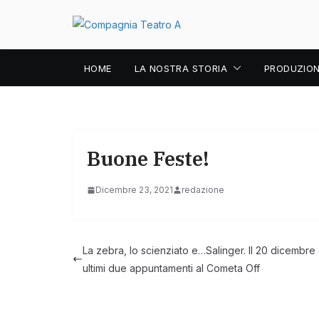
Salta
al
contenuto
HOME
LA NOSTRA STORIA
PRODUZION
Buone Feste!
Dicembre 23, 2021
redazione
La zebra, lo scienziato e…Salinger. Il 20 dicembre 
ultimi due appuntamenti al Cometa Off