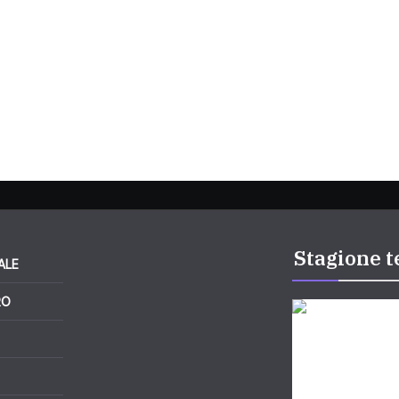
Stagione t
ALE
RO