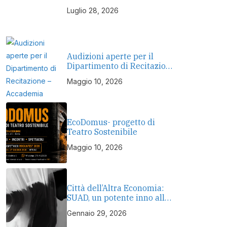
Luglio 28, 2026
Audizioni aperte per il
Dipartimento di Recitazione
– Accademia Europea di
Maggio 10, 2026
Danza (2026/2027) | Scuola
di recitazione a Roma
EcoDomus- progetto di
Teatro Sostenibile
Maggio 10, 2026
Città dell’Altra Economia:
SUAD, un potente inno alla
resilienza e dignità umana
Gennaio 29, 2026