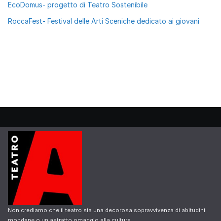
EcoDomus- progetto di Teatro Sostenibile
RoccaFest- Festival delle Arti Sceniche dedicato ai giovani
Non crediamo che il teatro sia una decorosa sopravvivenza di abitudini
mondane o un astratto omaggio alla cultura.