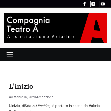
Salta
al
contenuto
L’inizio
Ottobre 16, 2020
redazione
L’Inizio
, di&da
A.Lifschitz,
è portato in scena da
Valeria