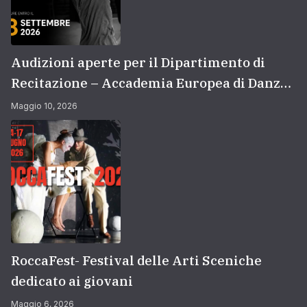
Audizioni aperte per il Dipartimento di
Recitazione – Accademia Europea di Danza
(2026/2027) | Scuola di recitazione a Roma
Maggio 10, 2026
RoccaFest- Festival delle Arti Sceniche
dedicato ai giovani
Maggio 6, 2026