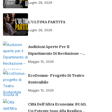
Luglio 28, 2026
L’ULTIMA PARTITA
Luglio 28, 2026
Audizioni Aperte Per Il
Dipartimento Di Recitazione –
Accademia Europea Di Danza
Maggio 10, 2026
(2026/2027) | Scuola Di
Recitazione A Roma
EcoDomus- Progetto Di Teatro
Sostenibile
Maggio 10, 2026
Città Dell’Altra Economia: SUAD,
Un Potente Inno Alla Resilienza