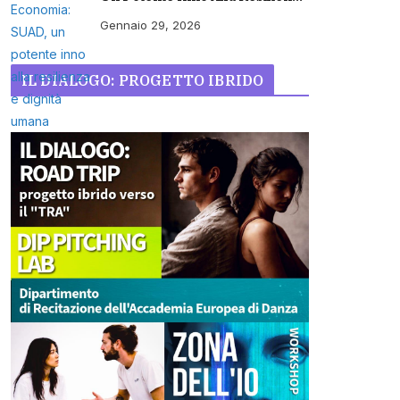
E Dignità Umana
Gennaio 29, 2026
IL DIALOGO: PROGETTO IBRIDO