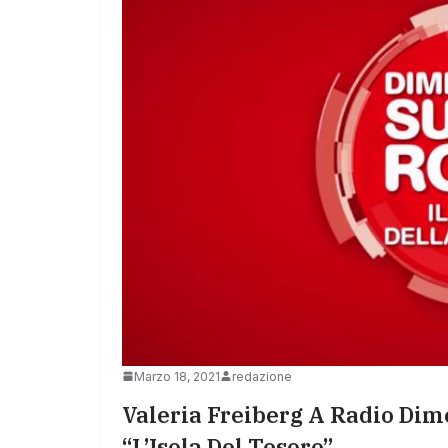
Marzo 18, 2021
redazione
Valeria Freiberg A Radio Di
“L’Isola Del Tesoro”