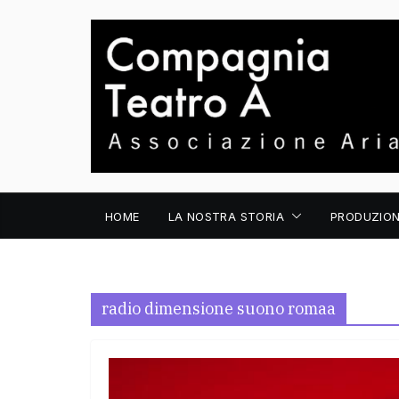
Salta
al
contenuto
HOME
LA NOSTRA STORIA
PRODUZION
radio dimensione suono romaa