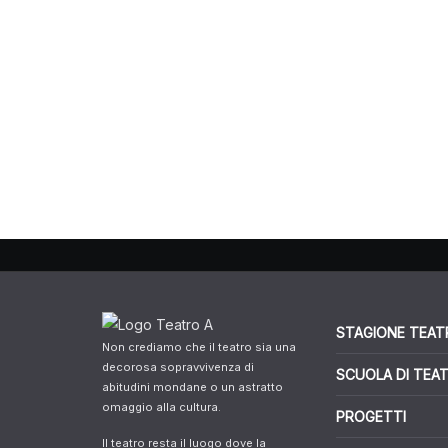
STAGIONE TEAT
Non crediamo che il teatro sia una
decorosa sopravvivenza di
SCUOLA DI TEA
abitudini mondane o un astratto
omaggio alla cultura.
PROGETTI
Il teatro resta il luogo dove la