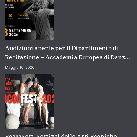
Audizioni aperte per il Dipartimento di
Recitazione – Accademia Europea di Danza
(2026/2027) | Scuola di recitazione a Roma
Maggio 10, 2026
RoccaFest- Festival delle Arti Sceniche