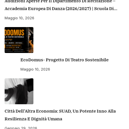
Audizioni Aperte Per Il Dipartimento Di Recitazione –
Accademia Europea Di Danza (2026/2027) | Scuola Di
Recitazione A Roma
Maggio 10, 2026
EcoDomus- Progetto Di Teatro Sostenibile
Maggio 10, 2026
Città Dell’Altra Economia: SUAD, Un Potente Inno Alla
Resilienza E Dignità Umana
Gennaio 29, 2026