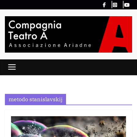
Salta
al
contenuto
metodo stanislavskij