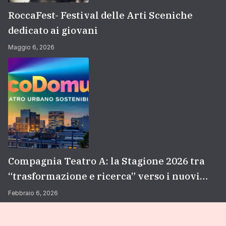
RoccaFest- Festival delle Arti Sceniche
dedicato ai giovani
Maggio 6, 2026
Compagnia Teatro A: la Stagione 2026 tra
“trasformazione e ricerca” verso i nuovi
orizzonti professionali
Febbraio 6, 2026
Copyright © 2026
Compagnia Teatro A
Theme. All rights
reserved.