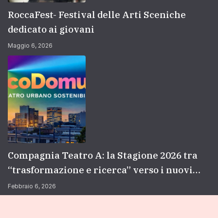
RoccaFest- Festival delle Arti Sceniche
dedicato ai giovani
Maggio 6, 2026
Compagnia Teatro A: la Stagione 2026 tra
“trasformazione e ricerca” verso i nuovi
orizzonti professionali
Febbraio 6, 2026
Copyright © 2026
Compagnia Teatro A
Theme. All rights
reserved.