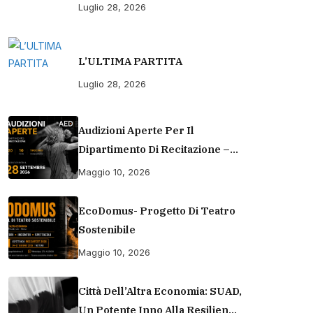
Luglio 28, 2026
L’ULTIMA PARTITA
Luglio 28, 2026
Audizioni Aperte Per Il
Dipartimento Di Recitazione –
Accademia Europea Di Danza
Maggio 10, 2026
(2026/2027) | Scuola Di
Recitazione A Roma
EcoDomus- Progetto Di Teatro
Sostenibile
Maggio 10, 2026
Città Dell’Altra Economia: SUAD,
Un Potente Inno Alla Resilienza